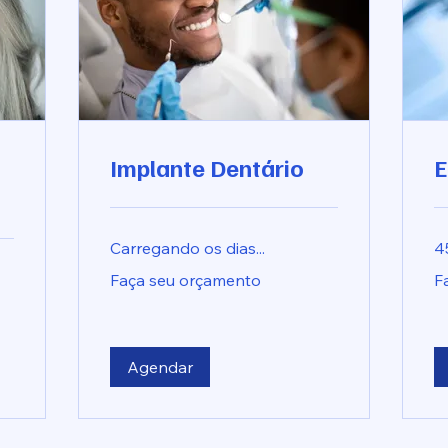
Implante Dentário
E
Carregando os dias...
4
Faça
Fa
Faça seu orçamento
F
seu
se
orçamento
or
Agendar