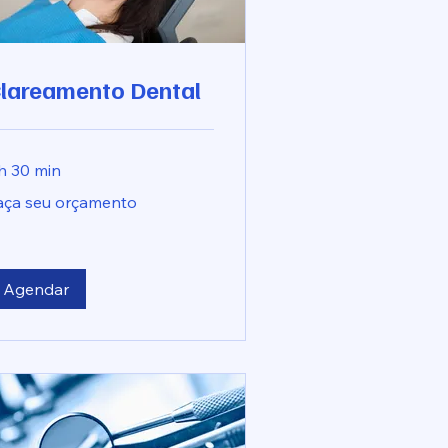
lareamento Dental
 h 30 min
ça
aça seu orçamento
u
çamento
Agendar