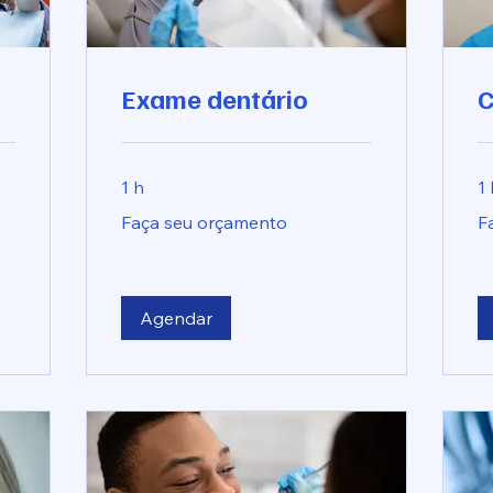
Exame dentário
C
1 h
1
Faça
Fa
Faça seu orçamento
F
seu
se
orçamento
or
Agendar