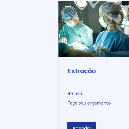
Extração
45 min
Faça
Faça seu orçamento
seu
orçamento
Agendar