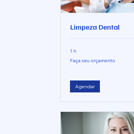
Limpeza Dental
1 h
Faça
Faça seu orçamento
seu
orçamento
Agendar