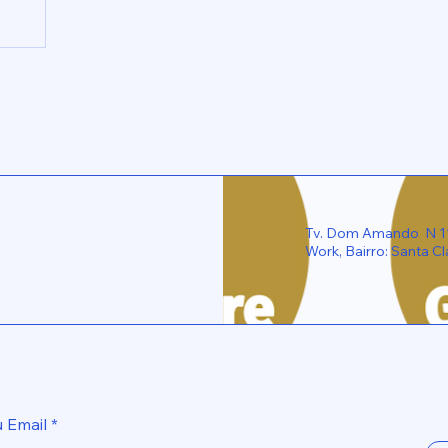
Tv. Dom Amando N 1185
Work, Bairro: Santa Cl
u Email