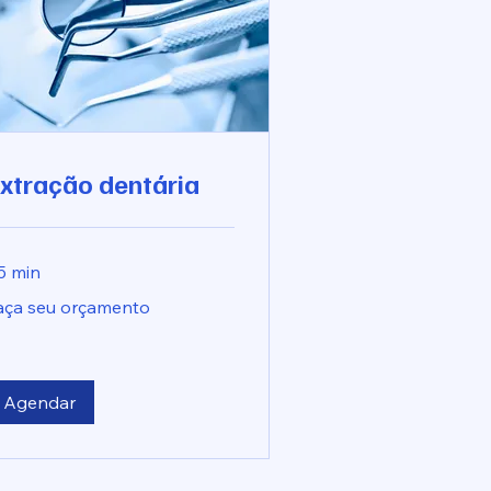
xtração dentária
5 min
ça
aça seu orçamento
u
çamento
Agendar