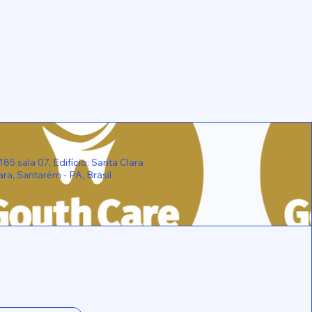
 sala 07, Edifício: Santa Clara
ara, Santarém - PA, Brasil