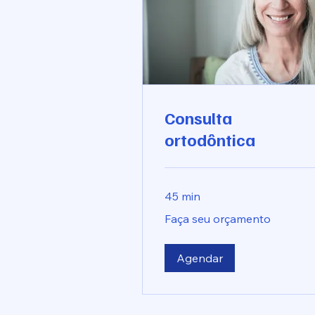
Consulta
ortodôntica
45 min
Faça
Faça seu orçamento
seu
orçamento
Agendar